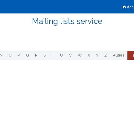
Accu
Mailing lists service
N
O
P
Q
R
S
T
U
V
W
X
Y
Z
Autres