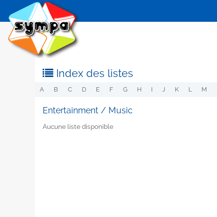
Index des listes
A
B
C
D
E
F
G
H
I
J
K
L
M
Entertainment / Music
Aucune liste disponible