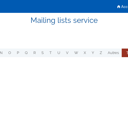
Accu
Mailing lists service
N
O
P
Q
R
S
T
U
V
W
X
Y
Z
Autres