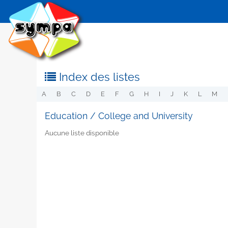
Index des listes
A
B
C
D
E
F
G
H
I
J
K
L
M
Education / College and University
Aucune liste disponible